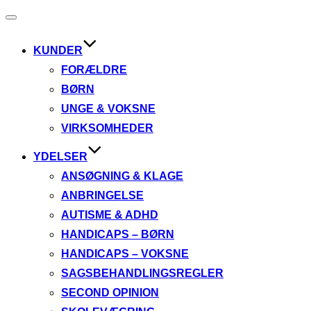
Slå
navigation
til/fra
KUNDER
FORÆLDRE
BØRN
UNGE & VOKSNE
VIRKSOMHEDER
YDELSER
ANSØGNING & KLAGE
ANBRINGELSE
AUTISME & ADHD
HANDICAPS – BØRN
HANDICAPS – VOKSNE
SAGSBEHANDLINGSREGLER
SECOND OPINION