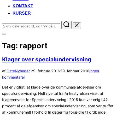
KONTAKT
KURSER
Søg
efter:
Slå
navigation
Tag:
rapport
i
sidekolonne
til/fra
Klager over specialundervisning
Udgivet
af
Gitte
Nyheder
29. februar 2016
29. februar 2016
Ingen
d.
kommentarer
Det er vigtigt, at klage over de kommunale afgørelser om
specialundervisning. Helt nye tal fra Ankestyrelsen viser, at
Klagenævnet for Specialundervisning i 2015 kun var enig i 42
procent af de afgørelser om specialundervisning, som var truffet
af kommunerne!! I forhold til klager fra forældre til ordblinde