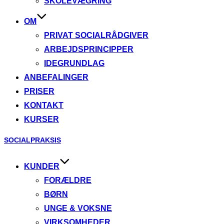
SKOLEVÆGRING
OM
PRIVAT SOCIALRÅDGIVER
ARBEJDSPRINCIPPER
IDEGRUNDLAG
ANBEFALINGER
PRISER
KONTAKT
KURSER
Videre
SOCIALPRAKSIS
til
indhold
KUNDER
FORÆLDRE
BØRN
UNGE & VOKSNE
VIRKSOMHEDER