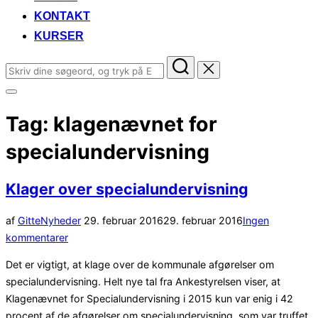
KONTAKT
KURSER
Søg
efter:
Slå
navigation
Tag:
klagenævnet for
i
sidekolonne
til/fra
specialundervisning
Klager over specialundervisning
Udgivet
af
Gitte
Nyheder
29. februar 2016
29. februar 2016
Ingen
d.
kommentarer
Det er vigtigt, at klage over de kommunale afgørelser om
specialundervisning. Helt nye tal fra Ankestyrelsen viser, at
Klagenævnet for Specialundervisning i 2015 kun var enig i 42
procent af de afgørelser om specialundervisning, som var truffet