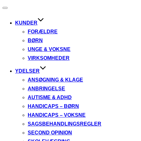
Slå
navigation
til/fra
KUNDER
FORÆLDRE
BØRN
UNGE & VOKSNE
VIRKSOMHEDER
YDELSER
ANSØGNING & KLAGE
ANBRINGELSE
AUTISME & ADHD
HANDICAPS – BØRN
HANDICAPS – VOKSNE
SAGSBEHANDLINGSREGLER
SECOND OPINION