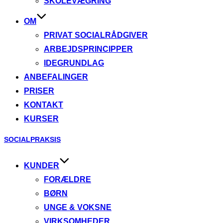
SKOLEVÆGRING
OM
PRIVAT SOCIALRÅDGIVER
ARBEJDSPRINCIPPER
IDEGRUNDLAG
ANBEFALINGER
PRISER
KONTAKT
KURSER
Videre
SOCIALPRAKSIS
til
indhold
KUNDER
FORÆLDRE
BØRN
UNGE & VOKSNE
VIRKSOMHEDER