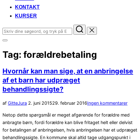
KONTAKT
KURSER
Søg
efter:
Slå
navigation
Tag:
forældrebetaling
i
sidekolonne
til/fra
Hvornår kan man sige, at en anbringelse
af et barn har udpræget
behandlingssigte?
Udgivet
af
Gitte
Jura
2. juni 2015
29. februar 2016
Ingen kommentarer
d.
Netop dette spørgsmål er meget afgørende for forældre med
anbragte børn, fordi forældre kan blive fritaget helt eller delvist
for betalingen af anbringelsen, hvis anbringelsen har et udpræget
behandlingssigte. En kommune skal altid tage udgangspunkt i