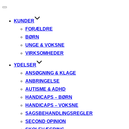
Slå
navigation
til/fra
KUNDER
FORÆLDRE
BØRN
UNGE & VOKSNE
VIRKSOMHEDER
YDELSER
ANSØGNING & KLAGE
ANBRINGELSE
AUTISME & ADHD
HANDICAPS – BØRN
HANDICAPS – VOKSNE
SAGSBEHANDLINGSREGLER
SECOND OPINION